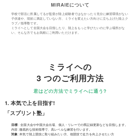
MIRAIEについて
学校で部活に所属してるが監督が
陸上
経験者ではなかったり充分に練習環境がない
子供達や、現状に満足していない方、ミライを変えたい方向けに立ち上げた
陸上
ク
ラブ／指導塾です。
ミライヘとして
全国
大会
を目指したり、
陸上
をもっと学びたいのに学ぶ場所がな
い、そんな方でもお気軽にご利用いただけます。
ミライヘの
3 つのご利用方法
君はどの方法でミライヘに通う?
1. 本気で上を目指す!
「スプリント塾」
目標
: 全国大会や中国大会出場、個人・リレーでの県記録更新などを目指します。
内容 :
徹底的な技術指導で、高レベルな練習を行います。
対象
:
本気で陸上競技に取り組みたい方、
他競技で走力を向上させたい方