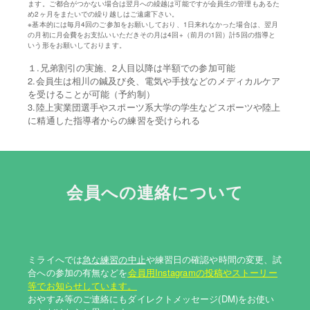
ます。ご都合がつかない場合は翌月への繰越は可能ですが会員生の管理もあるた
め2ヶ月をまたいでの繰り越しはご遠慮下さい。
※基本的には毎月4回のご参加をお願いしており、1日来れなかった場合は、翌月
の月初に月会費をお支払いいただきその月は4回+（前月の1回）計5回の指導と
いう形をお願いしております。
１.兄弟割引の実施、
2人目以降は半額での参加可能
2.会員生は相川の鍼及び灸、電気や手技などのメディカルケア
を受けることが可能（予約制）
3.陸上実業団選手やスポーツ系大学の学生などスポーツや陸上
に精通した指導者からの練習を受けられる
会員への連絡について
ミライへでは
急な練習の中止
や練習日の確認や時間の変更、試
合への参加の有無などを
会員用Instagramの投稿やストーリー
等でお知らせしています。
おやすみ等のご連絡にもダイレクトメッセージ(DM)をお使い