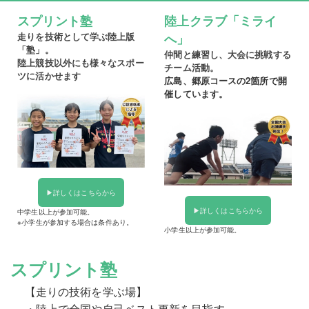
スプリント塾
陸上クラブ「ミライ
走りを技術として学ぶ陸上版
へ」
「塾」。
仲間と練習し、大会に挑戦する
陸上競技以外にも様々なスポー
チーム活動。
ツに活かせます
広島、郷原コースの2箇所で開
催しています。
▶︎詳しくはこちらから
▶︎詳しくはこちらから
中学生以上が参加可能。
※小学生が参加する場合は条件あり。
小学生以上が参加可能。
スプリント塾
【走りの技術を学ぶ場】
・陸上で全国や自己ベスト更新を目指す