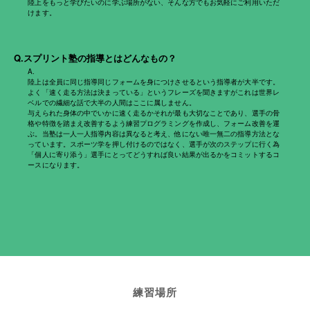
陸上をもっと学びたいのに学ぶ場所がない、そんな方でもお気軽にご利用いただ
けます。
Q.スプリント塾の指導とはどんなもの？
A.
陸上は全員に同じ指導同じフォームを身につけさせるという指導者が大半です。
よく「速く走る方法は決まっている」というフレーズを聞きますがこれは世界レ
ベルでの繊細な話で大半の人間はここに属しません。
与えられた身体の中でいかに速く走るかそれが最も大切なことであり、選手の骨
格や特徴を踏まえ改善するよう練習プログラミングを作成し、フォーム改善を運
ぶ。当塾は一人一人指導内容は異なると考え、他にない唯一無二の指導方法とな
っています。スポーツ学を押し付けるのではなく、選手が次のステップに行く為
「個人に寄り添う」選手にとってどうすれば良い結果が出るかをコミットするコ
ースになります。
練習場所