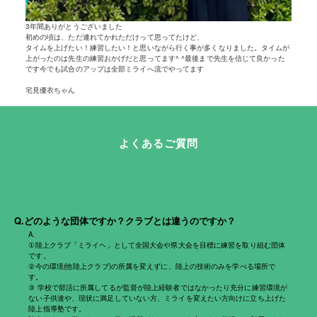
3年間ありがとうございました
初めの頃は、ただ連れてかれただけって思ってたけど、
タイムを上げたい！練習したい！と思いながら行く事が多くなりました。タイムが
上がったのは先生の練習おかげだと思ってます^ ^最後まで先生を信じて良かった
です今でも試合のアップは全部ミライへ流でやってます︎
宅見優衣ちゃん
よくあるご質問
Q.どのような団体ですか？クラブとは違うのですか？
A.
①
陸上クラブ「ミライヘ」として全国大会や県大会を目標に練習を取り組む団体
です。
②
今の環境(他陸上クラブ)の所属を変えずに、陸上の技術のみを学べる場所で
す。
③ 学校で部活に所属してるが監督が陸上経験者ではなかったり充分に練習環境が
ない子供達や、現状に満足していない方、ミライを変えたい方向けに立ち上げた
陸上指導塾です。