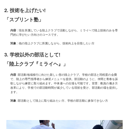
2. 技術を上げたい!
「スプリント塾」
内容
: 現在所属している陸上クラブで活動しながら、ミライヘで陸上技術のみを専
門的に学びたい方向けのコースです。
対象
: 他の陸上クラブに所属しながら、技術向上を目指したい方
3. 学校以外の部活として!
「陸上クラブ『ミライヘ』」
内容
:
部活動地域移行に向けた新しい形の陸上クラブ。
学校の部活と同程度の会費
で、陸上の専門指導者から練習メニューを提供。
部活動のように、仲間と青春を謳
歌しながら練習に取り組めます。
中体連への出場も可能です。
背景 : 教員の働き方
改革により、学校での部活動時間が減少している現状を受け、部活動の場を提供し
ます。
対象
:
部活動として陸上に取り組みたい方、
学校の部活動に参加できない方